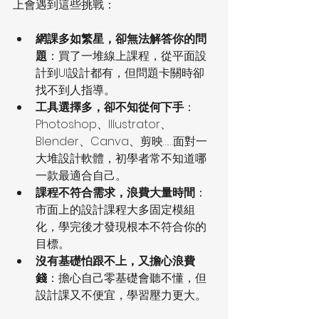
上會遇到這些挑戰：
網課多如繁星，卻無法解答你的問
題
：買了一堆線上課程，從平面設
計到UI設計都有，但問題卡關時卻
找不到人指導。
工具選擇多，卻不知從何下手
：
Photoshop、Illustrator、
Blender、Canva、剪映……面對一
大堆設計軟體，初學者常不知道哪
一款最適合自己。
課程不符合需求，浪費大量時間
：
市面上的設計課程大多固定模組
化，學完後才發現根本不符合你的
目標。
沒有基礎怕跟不上，又擔心浪費
錢
：擔心自己零基礎會聽不懂，但
設計課又不便宜，學習壓力更大。