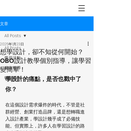
OBO
個別
指導
文章
All Posts
2025年1月23日
All Posts
想學設計，卻不知從何開始？
學員活動
OBO設計教學個別指導，讓學習
變簡單！
獨家報導
特別福利
學設計的痛點，是否也戳中了
你？
在這個設計需求爆炸的時代，不管是社
群經營、創業打造品牌，還是想轉職進
入設計產業，學設計幾乎成了必備技
能。但實際上，許多人在學習設計的路